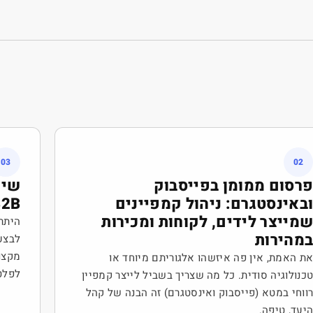
03
02
רסום ממומן בפייסבוק
שיו
באינסטגרם: ניהול קמפיינים
B2B
מייצר לידים, לקוחות ומכירות
היתרו
מהירות
לבצע
מקצו
ת האמת, אין פה איזשהו אלגוריתם מיוחד או
לפלט
כנולוגיה סודית. כל מה שצריך בשביל לייצר קמפיין
ווחי במטא (פייסבוק ואינסטגרם) זה הבנה של קהל
יעד, טיפה.