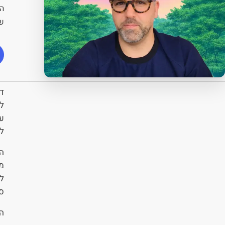
הש
ש
דנ
לל
ע
ל
הג
מ
ל
ס
ה