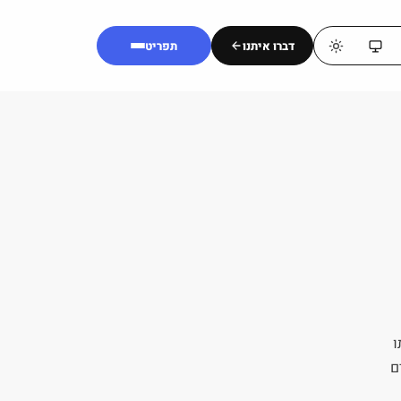
דברו איתנו
תפריט
ו
ם