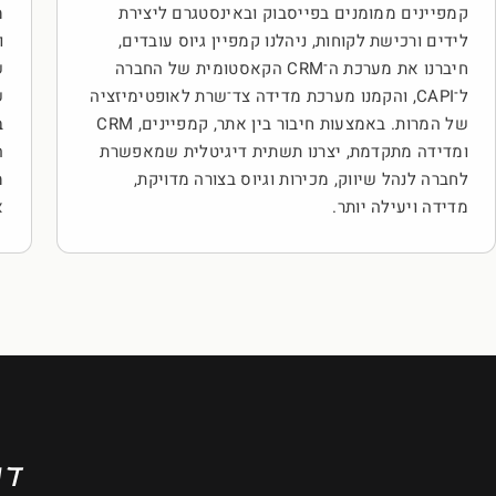
קמפיינים ממומנים בפייסבוק ובאינסטגרם ליצירת
מ
לידים ורכישת לקוחות, ניהלנו קמפיין גיוס עובדים,
ו
חיברנו את מערכת ה־CRM הקאסטומית של החברה
ש
ל־CAPI, והקמנו מערכת מדידה צד־שרת לאופטימיזציה
ש
של המרות. באמצעות חיבור בין אתר, קמפיינים, CRM
ב
ומדידה מתקדמת, יצרנו תשתית דיגיטלית שמאפשרת
ה
לחברה לנהל שיווק, מכירות וגיוס בצורה מדויקת,
מ
מדידה ויעילה יותר.
א
דנ