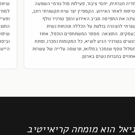
דיה חברתית, יחסי ציבור, פעילות מול גורמי השפעה
טיפוח לאחר האירוע. הקמפיין יצר שיח תקשורתי רחב,
למודע
ינה את התפיסה סביב האירוע והפך טורניר גולף
ופעיל
גרתי להצהרה בולטת על הכללה ונוכחות נשית
התוצא
עסקים. התוצאה: מספר המשתתפים הוכפל, אחוז
שיפור
נשים בטורניר הגיע לשיא, כל המקומות נמכרו, נפתח
וביסו
סלול נוסף שנמכר במלואו, ונרשמה עלייה של עשרות
הייעו
חוזים בחברות נשים בארגון.
יאל הוא מומחה קריאייטיב