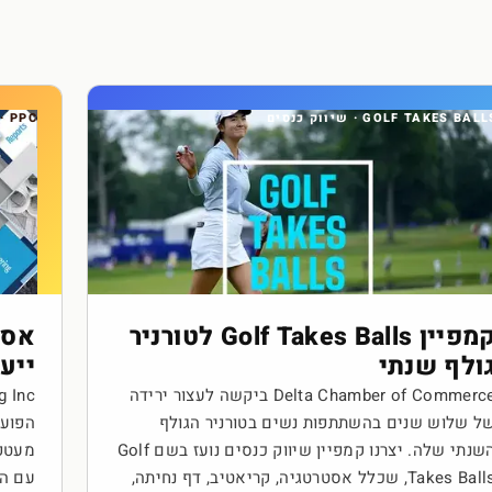
GOLF TAKES BAL · שיווק כנסים
· PPC
קמפיין Golf Takes Balls לטורניר
אסט
ולף שנתי
ייע
Delta Chamber of Commerce ביקשה לעצור ירידה
ל שלוש שנים בהשתתפות נשים בטורניר הגולף
הפועל
השנתי שלה. יצרנו קמפיין שיווק כנסים נועז בשם Golf
Takes Balls, שכלל אסטרטגיה, קריאטיב, דף נחיתה,
עם הח