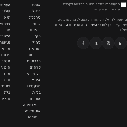
הדובדבן 7
לת
אורגני
השיווק
קריית אונו 5551051
בגוגל
שלנו
info@viamarketing.co.il
סמנכ"ל
תנאי
כונים
שיווק
שימוש
הפרטיות
077-997-7090
במיקור
אתר
חוץ
הצהרת
ניהול
נגישות
מותגים
מדיניות
ברשתות
פרטיות
חברתיות
מסיר
פרסום
סימני
בלינקדאין
מים
אימייל
נסתרים
מרקטינג
ותווים
בניית
בלתי
אתרים
נראים
ודפי נחיתה
אוטומציה
שיווקית