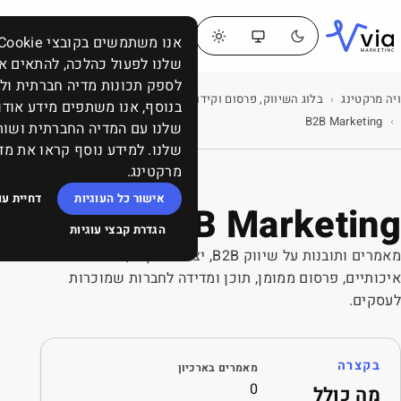
דברו
תפריט
אנו משתמשים בקובצי Cookie כדי לאפשר לאתר
איתנו
שלנו לפעול כהלכה, להתאים אישית תוכן ומודעות,
לספק תכונות מדיה חברתית ולנתח את התעבורה באתר.
בלוג השיווק, פרסום וקידום: ממומן, אורגני, תוכן, SEO, סושיאל ומה שביניהם
בנוסף, אנו משתפים מידע אודות השימוש שלך באתר
שלנו עם המדיה החברתית ושותפי הפרסום והניתוח
שלנו. למידע נוסף קראו את מדיניות העוגיות של ויה
מרקטינג.
אישור כל העוגיות
דחיית עוגיות שאינן הכרחיות
B2B
הגדרת קבצי עוגיות
מאמרים ותובנות על שיווק B2B, יצירת ביקוש, לידים
ומדידה לחברות שמוכרות
ארכיון