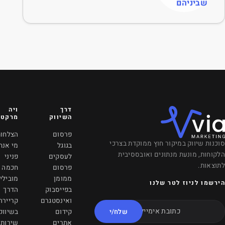
דרך
ויה
VANCOUVER, CANADA
השיווק
מרקטינג
601 West Broadway
פרסום
הצלחות
Vancouver, BC, V5Z
רכי
בגוגל
מי אנחנו
4C2
לעסקים
פניני
info@viamrkting.com
פרסום
חכמה
ממומן
מובילי
+1 (604) 757-2686
בפייסבוק
הדרך
ואינסטגרם
קריירה
משרדינו בקריית אונו
/י
קידום
בשיווק
אתרים
שירותי