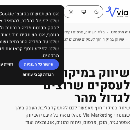
דברו
תפריט
אנו משתמשים בקובצי Cookie כדי לאפשר לאתר
איתנו
שלנו לפעול כהלכה, להתאים אישית תוכן ומודעות,
לספק תכונות מדיה חברתית ולנתח את התעבורה באתר.
בלוג השיווק, פרסום וקידום: ממומן, אורגני, תוכן, SEO, סושיאל ומה שביניהם
בנוסף, אנו משתפים מידע אודות השימוש שלך באתר
לגדול מהר
שלנו עם המדיה החברתית ושותפי הפרסום והניתוח
שלנו. למידע נוסף קראו את מדיניות העוגיות של ויה
מרקטינג.
אישור כל העוגיות
דחיית עוגיות שאינן הכרחיות
ר חוץ
הגדרת קבצי עוגיות
צים
 להתמקד בליבת העסק בזמן
Via Marke מנהלים את כל היבטי השיווק:
תונים, אוטומציה ועוד.