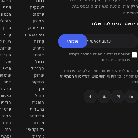
בגוגל
מי אנחנו
4C2
לעסקים
פניני
info@viamrkting.com
פרסום
חכמה
ממומן
מובילי
+1 (604) 757-2686
בפייסבוק
הדרך
ואינסטגרם
קריירה
משרדינו בקריית אונו
/י
קידום
בשיווק
אתרים
שירותי
הדובדבן 7
לת
אורגני
השיווק
קריית אונו 5551051
בגוגל
שלנו
info@viamarketing.co.il
סמנכ"ל
תנאי
כונים
שיווק
שימוש
הפרטיות
077-997-7090
במיקור
אתר
חוץ
הצהרת
ניהול
נגישות
מותגים
מדיניות
ברשתות
פרטיות
חברתיות
מסיר
פרסום
סימני
בלינקדאין
מים
אימייל
נסתרים