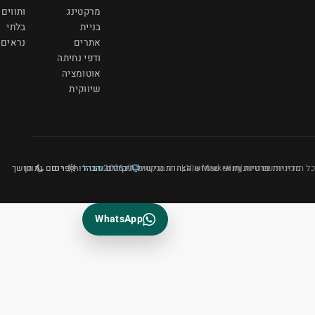
מרקטינג
ותווים
בניית
בלתי
אתרים
נראים
ודפי נחיתה
אוטומציה
שיווקית
נגישות
ברירת מחדל
תיקונים והבהרות
יום
פרסום ותוכן
חושך
WhatsApp