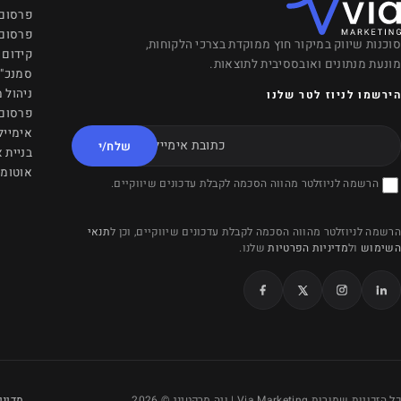
פרסום 
פרסום 
סוכנות שיווק במיקור חוץ ממוקדת בצרכי הלקוחות,
קידום 
מונעת מנתונים ואובססיבית לתוצאות.
סמנכ"ל
ניהול 
הירשמו לניוז לטר שלנו
פרסום 
תובת אימייל
אימייל
שלח/י
בניית 
אוטומצ
הרשמה לניוזלטר מהווה הסכמה לקבלת עדכונים שיווקיים.
הרשמה לניוזלטר מהווה הסכמה לקבלת עדכונים שיווקיים, וכן ל
תנאי
השימוש
ול
מדיניות הפרטיות
שלנו.
Facebook
X (Twitter)
Instagram
LinkedIn
כל הזכויות שמורות Via Marketing | ויה מרקטינג © 2026
מדיני