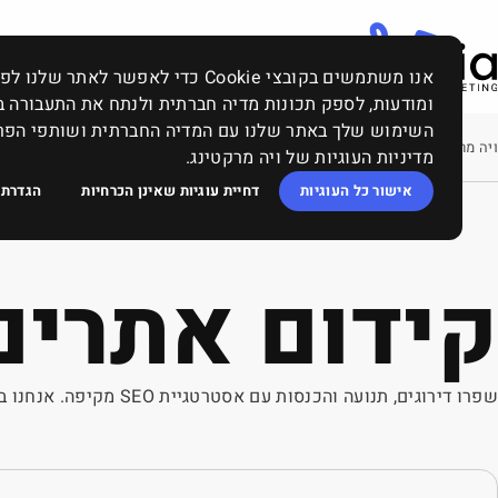
אנו משתמשים בקובצי Cookie כדי לאפשר
ומודעות, לספק תכונות מדיה חברתית ולנתח את התעבורה ב
השימוש שלך באתר שלנו עם המדיה החברתית ושותפי הפרסו
ויה מרקטינג
‹
בלוג השיווק, פרסום וקידום: ממומן, אורגני, תוכן, SEO, סושיאל ומה שביניהם
‹
קידום אתרים אורגני
מדיניות העוגיות של ויה מרקטינג.
אישור כל העוגיות
דחיית עוגיות שאינן הכרחיות
הגדרת 
קידום אתרים או
שפרו דירוגים, תנועה והכנסות עם אסטרטגיית SEO מקיפה. אנחנו בויה מרקטינג משלבים מחקר מילות מפתח, תוכן איכותי וטכנולוגיה מתקדמת.