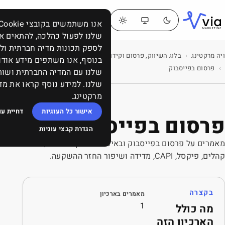
דברו
תפריט
אנו משתמשים בקובצי Cookie כדי לאפשר לאתר
איתנו
שלנו לפעול כהלכה, להתאים אישית תוכן ומודעות,
לספק תכונות מדיה חברתית ולנתח את התעבורה באתר.
בלוג השיווק, פרסום וקידום: ממומן, אורגני, תוכן, SEO, סושיאל ומה שביניהם
בנוסף, אנו משתפים מידע אודות השימוש שלך באתר
שלנו עם המדיה החברתית ושותפי הפרסום והניתוח
שלנו. למידע נוסף קראו את מדיניות העוגיות של ויה
מרקטינג.
אישור כל העוגיות
דחיית עוגיות שאינן הכרחיות
סבוק
הגדרת קבצי עוגיות
ינסטגרם: קריאייטיב,
ארכיון