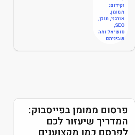
בפייסבוק:
ר לכם
צוענים