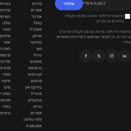
משרדינו בקריית אונו
/י
קידום
בשיווק
אתרים
שירותי
הדובדבן 7
לת
אורגני
השיווק
קריית אונו 5551051
בגוגל
שלנו
info@viamarketing.co.il
סמנכ"ל
תנאי
כונים
שיווק
שימוש
הפרטיות
077-997-7090
במיקור
אתר
חוץ
הצהרת
ניהול
נגישות
מותגים
מדיניות
ברשתות
פרטיות
חברתיות
מסיר
פרסום
סימני
בלינקדאין
מים
אימייל
נסתרים
מרקטינג
ותווים
בניית
בלתי
אתרים
נראים
ודפי נחיתה
אוטומציה