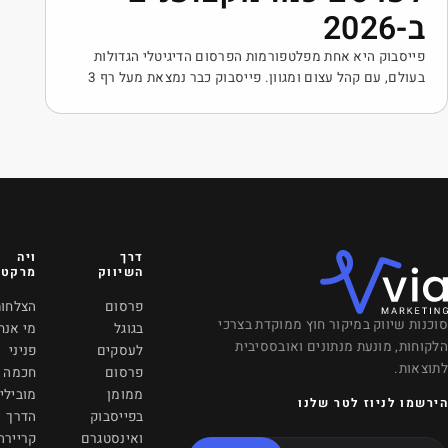
רסום הדיגיטלי הגדולות
בעולם, עם קהל עצום ומגוון. פייסבוק כבר נמצאת מעל רף 3
ודש, ומדובר באחת מהבמות
על תשומת הלב של קהלים
שקהל היעד שלכם כנראה
פרסמים לו. אבל מהו פרסום
דרך
ויה
VANCOUVER, CANADA
השיווק
מרקטינג
601 West Broadway
פרסום
הצלחות
Vancouver, BC, V5Z
רכי
בגוגל
מי אנחנו
4C2
לעסקים
פניני
info@viamrkting.com
פרסום
חכמה
ממומן
מובילי
+1 (604) 757-2686
בפייסבוק
הדרך
ואינסטגרם
קריירה