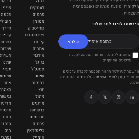
בגוגל
מי אנחנו
4C2
לעסקים
פניני
info@viamrkting.com
פרסום
חכמה
ממומן
מובילי
+1 (604) 757-2686
בפייסבוק
הדרך
ואינסטגרם
קריירה
משרדינו בקריית אונו
/י
קידום
בשיווק
אתרים
שירותי
הדובדבן 7
לת
אורגני
השיווק
קריית אונו 5551051
בגוגל
שלנו
info@viamarketing.co.il
סמנכ"ל
תנאי
כונים
שיווק
שימוש
הפרטיות
077-997-7090
במיקור
אתר
חוץ
הצהרת
ניהול
נגישות
מותגים
מדיניות
ברשתות
פרטיות
חברתיות
מסיר
פרסום
סימני
בלינקדאין
מים
אימייל
נסתרים