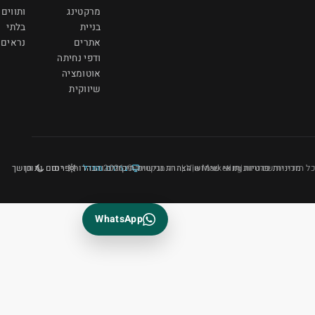
מרקטינג
ותווים
בניית
בלתי
אתרים
נראים
ודפי נחיתה
אוטומציה
שיווקית
נגישות
ברירת מחדל
תיקונים והבהרות
יום
פרסום ותוכן
חושך
WhatsApp