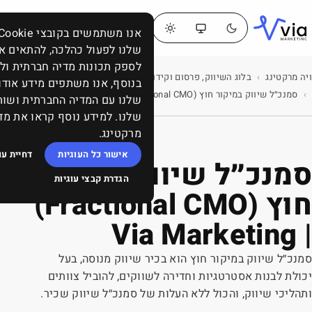
דברו
תפריט
אנו משתמשים בקובצי Cookie כדי לאפשר לאתר
איתנו
שלנו לפעול כהלכה, להתאים אישית תוכן ומודעות,
לספק תכונות מדיה חברתית ולנתח את התעבורה באתר.
בלוג השיווק, פרסום וקידום: ממומן, אורגני, תוכן, SEO, סושיאל ומה שביניהם
בנוסף, אנו משתפים מידע אודות השימוש שלך באתר
סמנכ״ל שיווק במיקור חוץ (Fractional CMO) | Via Marketing
שלנו עם המדיה החברתית ושותפי הפרסום והניתוח
שלנו. למידע נוסף קראו את מדיניות העוגיות של ויה
מרקטינג.
אישור כל העוגיות
דחיית עוגיות שאינן הכרחיות
וק במיקור
הגדרת קבצי עוגיות
חוץ (Fractional CMO)
כיר שיווק מנוסה, בעל
לשווקים, להוביל צוותים
ות של סמנכ״ל שיווק שכיר.