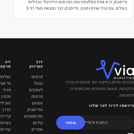
רסום הדיגיטלי הגדולות
בעולם, עם קהל עצום ומגוון. פייסבוק כבר נמצאת מעל רף 3
ודש, ומדובר באחת מהבמות
על תשומת הלב של קהלים
שקהל היעד שלכם כנראה
פרסמים לו. אבל מהו פרסום
דרך
ויה
VANCOUVER, CANADA
השיווק
מרקטינג
601 West Broadway
פרסום
הצלחות
Vancouver, BC, V5Z
רכי
בגוגל
מי אנחנו
4C2
לעסקים
פניני
info@viamrkting.com
פרסום
חכמה
ממומן
מובילי
+1 (604) 757-2686
בפייסבוק
הדרך
ואינסטגרם
קריירה
משרדינו בקריית אונו
/י
קידום
בשיווק
אתרים
שירותי
הדובדבן 7