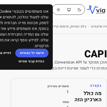
דברו
תפריט
אנו משתמשים בקובצי Cookie כדי לאפשר לאתר
איתנו
שלנו לפעול כהלכה, להתאים אישית תוכן ומודעות,
לספק תכונות מדיה חברתית ולנתח את התעבורה באתר.
בלוג השיווק, פרסום וקידום: ממומן, אורגני, תוכן, SEO, סושיאל ומה שביניהם
‹
CAPI
בנוסף, אנו משתפים מידע אודות השימוש שלך באתר
שלנו עם המדיה החברתית ושותפי הפרסום והניתוח
שלנו. למידע נוסף קראו את מדיניות העוגיות של ויה
מרקטינג.
אישור כל העוגיות
דחיית עוגיות שאינן הכרחיות
הגדרת קבצי עוגיות
תוכן ממוקד על Conversion API, חיבורי מדידה וטיוב נתוני
בקמפיינים.
ארכיון