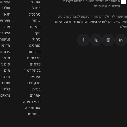
לת
אורגני
השיווק
קריית אונו 5551051
בגוגל
שלנו
info@viamarketing.co.il
סמנכ"ל
תנאי
כונים
שיווק
שימוש
הפרטיות
077-997-7090
במיקור
אתר
חוץ
הצהרת
ניהול
נגישות
מותגים
מדיניות
ברשתות
פרטיות
חברתיות
מסיר
פרסום
סימני
בלינקדאין
מים
אימייל
נסתרים
מרקטינג
ותווים
בניית
בלתי
אתרים
נראים
ודפי נחיתה
אוטומציה
שיווקית