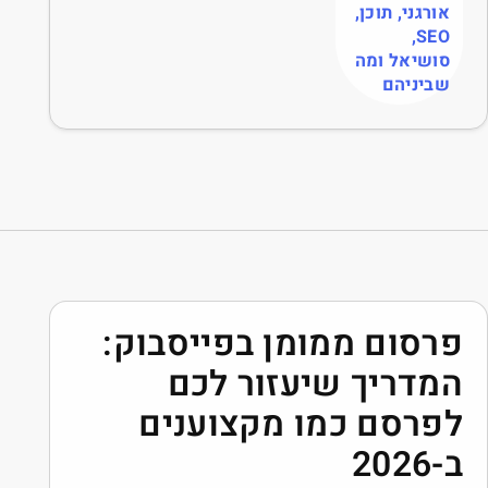
בפייסבוק:
ר לכם
צוענים