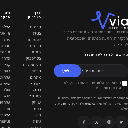
דרך
ויה
VANCOUVER, CANADA
השיווק
מרקטינג
601 West Broadway
פרסום
הצלחות
Vancouver, BC, V5Z
רכי
בגוגל
מי אנחנו
4C2
לעסקים
פניני
info@viamrkting.com
פרסום
חכמה
ממומן
מובילי
+1 (604) 757-2686
בפייסבוק
הדרך
ואינסטגרם
קריירה
משרדינו בקריית אונו
/י
קידום
בשיווק
אתרים
שירותי
הדובדבן 7
לת
אורגני
השיווק
קריית אונו 5551051
בגוגל
שלנו
info@viamarketing.co.il
סמנכ"ל
תנאי
כונים
שיווק
שימוש
הפרטיות
077-997-7090
במיקור
אתר
חוץ
הצהרת
ניהול
נגישות
מותגים
מדיניות