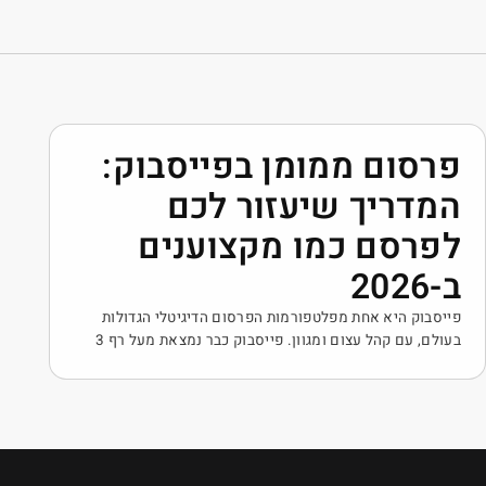
בפייסבוק:
ר לכם
צוענים
רסום הדיגיטלי הגדולות
בעולם, עם קהל עצום ומגוון. פייסבוק כבר נמצאת מעל רף 3
ודש, ומדובר באחת מהבמות
על תשומת הלב של קהלים
שקהל היעד שלכם כנראה
פרסמים לו. אבל מהו פרסום