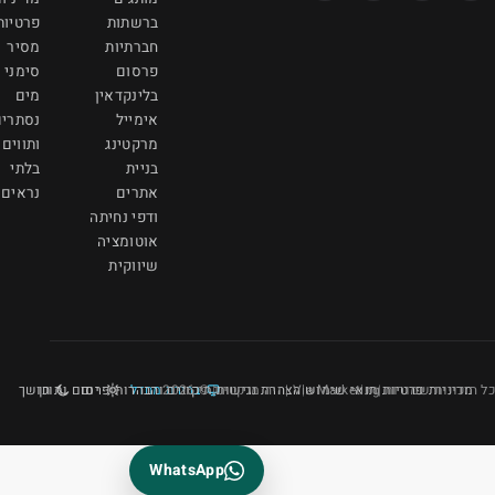
ברשתות
פרטיות
חברתיות
מסיר
פרסום
סימני
בלינקדאין
מים
אימייל
נסתרים
מרקטינג
ותווים
בניית
בלתי
אתרים
נראים
ודפי נחיתה
אוטומציה
שיווקית
נגישות
ברירת מחדל
תיקונים והבהרות
יום
פרסום ותוכן
חושך
WhatsApp