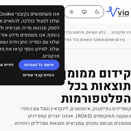
דברו
תפריט
אנו משתמשים בקובצי Cookie כדי לאפשר לאתר
איתנו
שלנו לפעול כהלכה, להתאים אישית תוכן ומודעות,
לספק תכונות מדיה חברתית ולנתח את התעבורה באתר.
בלוג השיווק, פרסום וקידום: ממומן, אורגני, תוכן, SEO, סושיאל ומה שביניהם
בנוסף, אנו משתפים מידע אודות השימוש שלך באתר
קידום ממומן ממוקד תוצאות בכל הפלטפורמות
שלנו עם המדיה החברתית ושותפי הפרסום והניתוח
שלנו. למידע נוסף קראו את מדיניות העוגיות של ויה
מרקטינג.
אישור כל העוגיות
דחיית עוגיות שאינן הכרחיות
ן ממוקד
הגדרת קבצי עוגיות
ת
לינקדאין וגוגל עם החזרי
מוקסמים (ROAS). אנחנו יוצרים קמפיינים
 תוצאות ומגדילים רווחיות.