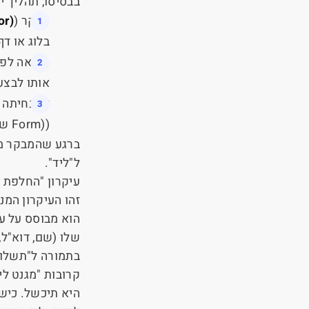
בבסיסו, תהליך י
מבקר (
or)
בלוג או ד
קריאה לפע
אותו לבצע
דף נחיתה (
(
Form)
שב
ברגע שהמבקר ממ
ל"ליד".
עיקרון "החלפת ה
זהו העיקרון המנ
הוא מבוסס על ע
שלו (שם, דוא"ל,
בתמורה ל"תשלום
קרובות "מגנט ליד
היא תיכשל. כישל