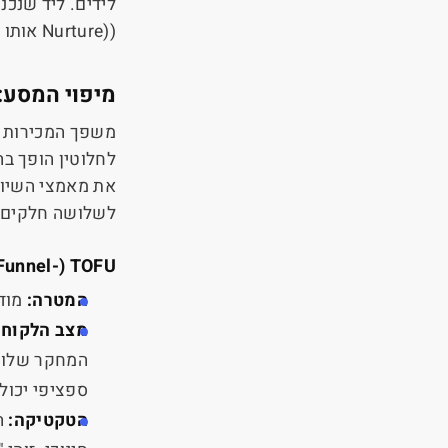
לידים. ליד שנכנ
(
Nurture)
אותו 
מיפוי המסע:
משפך המכירות (
לחלוטין הופך ב
את מאמצי השיוו
לשלושה חלקים ע
Funnel-
(
TOFU
המטרה:
מוד
מצב הלקוח:
המחקר שלו ו
ספציפי יכול 
הטקטיקה:
ה