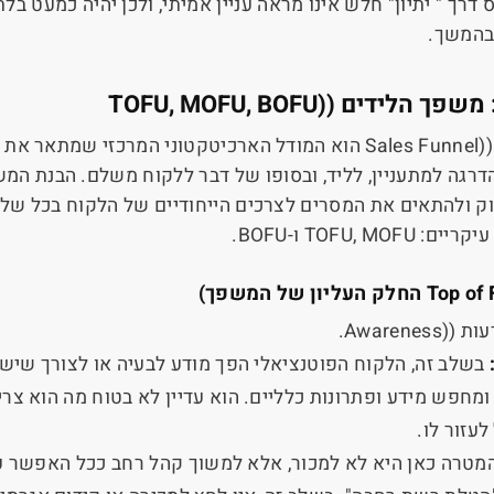
ס דרך " יתיון" חלש אינו מראה עניין אמיתי, ולכן יהיה כמעט ב
בהמשך.
 משפך הלידים (
TOFU, MOFU, BOFU)
Sales Funnel)
הוא המודל הארכיטקטוני המרכזי שמתאר את ה
הדרגה למתעניין, לליד, ובסופו של דבר ללקוח משלם. הבנת 
ק ולהתאים את המסרים לצרכים הייחודיים של הלקוח בכל של
יקריים:
TOFU, MOFU
ו-
BOFU
.
Top of 
החלק העליון של המשפך)
עות (
Awareness)
.
בשלב זה, הלקוח הפוטנציאלי הפך מודע לבעיה או לצורך שיש 
מחפש מידע ופתרונות כלליים. הוא עדיין לא בטוח מה הוא צריך
לעזור לו.
מטרה כאן היא לא למכור, אלא למשוך קהל רחב ככל האפשר על