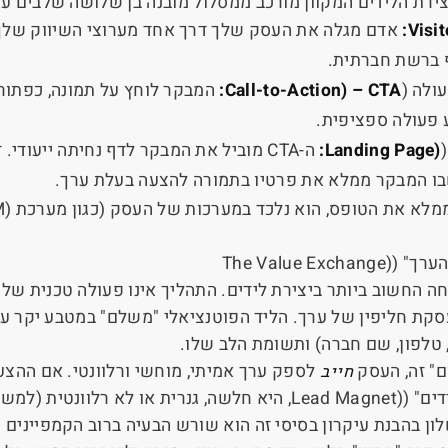
צירת הלידים המקוון מורכב ממסלול מובנה בן שלושה שלבים עי
Visit
:
אדם מגלה את העסק שלך דרך אחד מערוצי השיווק שלך, 
ף ברשת חברתית.
ולה (
CTA
–
Call-to-Action)
:
המבקר לוחץ על תמונה, כפתור
 פעולה ספציפית.
Landing Page)
:
ה-
CTA
מוביל את המבקר לדף נחיתה ייעודי. ד
ו המבקר ממלא את פרטיו בתמורה להצעה בעלת ערך.
לא את הטופס, הוא נלכד במערכות של העסק (כגון מערכת
M)
ערך" (
The Value Exchange)
חה החשוב ביותר ביצירת לידים. התהליך אינו פעולה טכנית של 
סקת חליפין של ערך. הליד הפוטנציאלי "משלם" במטבע יקר ער
 טלפון, שם חברה) ותשומת הלב שלו.
" זה, העסק
חייב
לספק ערך אמיתי, מוחשי ורלוונטי. אם ההצע
ים" (
Lead Magnet)
, היא חלשה, גנרית או לא רלוונטית (למשל,
ון בהבנת עיקרון בסיסי זה הוא שורש הבעיה ברוב הקמפיינים 