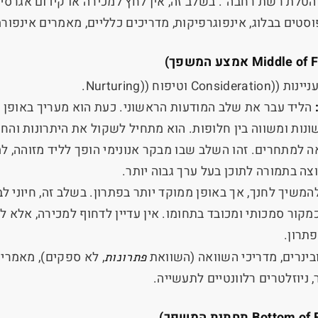
 "הטלת רשת רחבה". בשלב זה, אין לחץ למכירה או קידום אגרסיב
וסטים בבלוג, אינפוגרפיקות, מדריכים כלליים, מאמרים אינפורמ
Middle of 
אמצע המשפך)
יינות (
Consideration)
וטיפוח (
Nurturing)
.
הליד עבר את שלב המודעות הראשוני. כעת הוא מעריך באופן 
ונות ומשווה בין חלופות. הוא מתחיל לשקול את היתרונות והח
 למתחרים. זהו השלב שבו מבקר אנונימי הופך לליד מזוהה, ל
ה בתמורה לתוכן בעל ערך גבוה יותר.
המשיך לחנך, אך באופן ממוקד יותר בפתרון. בשלב זה, חיוני ל
קור סמכותי ומכובד בתחומו. אין עדיין לדחוף למכירה, אלא לס
תרון.
ובינרים, מדריכי השוואה (השוואת
פתרונות
, לא ספקים), מאמרי 
 ניוזלטרים רלוונטיים לתעשייה.
Bottom of 
תחתית המשפך)