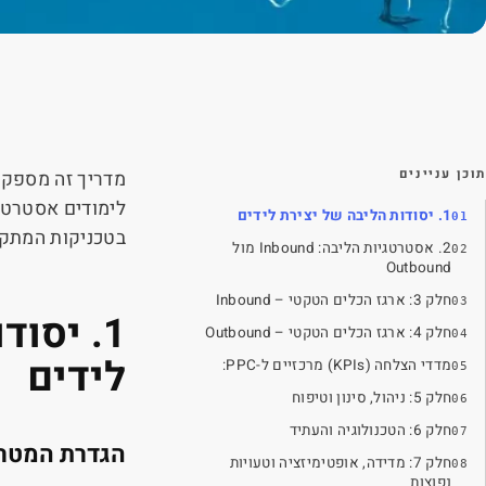
יצירת לידים בכמות והאיכות הדרושה לכם
תוכן עניינים
מדריך זה מספק נ
לימודים אסטרטג
1. יסודות הליבה של יצירת לידים
בטכניקות המתקד
2. אסטרטגיות הליבה: Inbound מול
Outbound
חלק 3: ארגז הכלים הטקטי – Inbound
1
.
יסודו
חלק 4: ארגז הכלים הטקטי – Outbound
לידים
מדדי הצלחה (KPIs) מרכזיים ל-PPC:
חלק 5: ניהול, סינון וטיפוח
חלק 6: הטכנולוגיה והעתיד
הגדרת המטרה:
חלק 7: מדידה, אופטימיזציה וטעויות
נפוצות