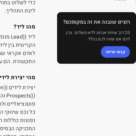
כדי לשלוט בתהלי
ליבת התהליך.
רוצים שנבנה את זה במקומכם?
מהו ליד?
20 דק׳ שיחת אבחון ללא תשלום. נבין
ליד (
Lead)
מוגדר
לכם אם שווה לכם בכלל.
הקריטית בין ליד
קבעו שיחה
לאדם אקראי שמע
התקשורת. הם עשו
מהי יצירת לידי
יצירת לידים (
on)
(
Prospects)
והפ
פוטנציאליים ולה
כל נכס שיווקי ה
נפוצות כוללות הצ
המכניקה הבסיסי