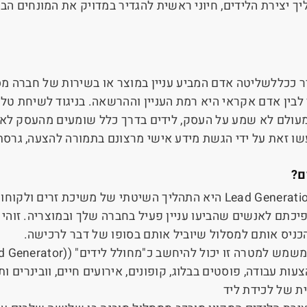
ך יצירת הלידים, חיוני ראשית להגדיר במדויק את המונחים הב
 ככללשליטה אדם המביע עניין במוצר או בשירות של חברה מס
 לבין אדם אקראי היא רמת העניין וההרשאה. בניגוד לשיחת טלפ
ולם לא שמע על העסק, לידים בדרך כלל שומעים מהעסק לאח
 זאת על ידי הגשת מידע אישי מרצונם בתמורה להצעה, גרסת ני
ם?
Lead Generati
היא התהליך השיטתי של משיכת זרים ולקוחות
יכתם לאנשים שהביעו עניין פעיל בחברה שלך ובמוצריה. זוהי
כניס אותם למסלול שיוביל אותם בסופו של דבר לרכישה.
משמש למטרה זו יכול להיחשב כ"מחולל לידים" (
d Generator)
עות עבודה, פוסטים בבלוג, קופונים, אירועים חיים, וובינרים ות
ת של לכידת ליד