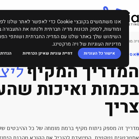
אנו משתמשים בקובצי Cookie כדי לאפשר
ומודעות, לספק תכונות מדיה חברתית ולנתח את התעבורה ב
השימוש שלך באתר שלנו עם המדיה החברתית ושותפי הפרסו
ויה מרקטינג
‹
בלוג השיווק, פרסום וקידום: ממומן, אורגני, תוכן, SEO, סושיאל ומה שביניהם
‹
מדיניות העוגיות של ויה מרקטינג.
אישור כל העוגיות
דחיית עוגיות שאינן הכרחיות
הגדרת 
אסטרטגיית שיווק מנצחת לעסקים | VIA MARKETING
המדריך
המקיף
ליצ
בכמות
ואיכות
שהע
צריך
מדריך זה מספק ניתוח מקיף ברמת מומחה של כל ההיבטים של י
אסטרטגית וטקטית, המיועדת להוביל את הקורא מהבנת היסוד